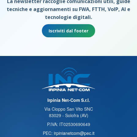
La newsletter raccoglie comunicazioni utili, guide
tecniche e aggiornamenti su FWA, FTTH, VoIP, AI e
tecnologie digitali.
Iscriviti dal footer
Irpinia Net-Com S.r.l.
Via Cioppo San Vito SNC
83029 - Solofra (AV)
P.IVA: IT02530690649
PEC:
irpinianetcom@pec.it