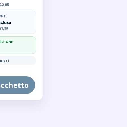
22,05
ONE
nclusa
81,89
AZIONE
 mesi
Pacchetto