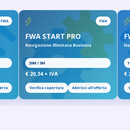
FWA
FWA START PRO
FWA PR
Navigazione illimitata Business
Navigazione i
20M / 3M
100M / 20M
€ 20,34 + IVA
€ 26,90 + I
Verifica copertura
Aderisci all'offerta
Verifica cop