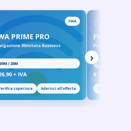
FWA
IME PRO
FWA PRIME FLAT
llimitata Business
Performance Business illimi
›
100M / 20M
VA
€ 29,90 + IVA
ertura
Aderisci all'offerta
Verifica copertura
Aderisc