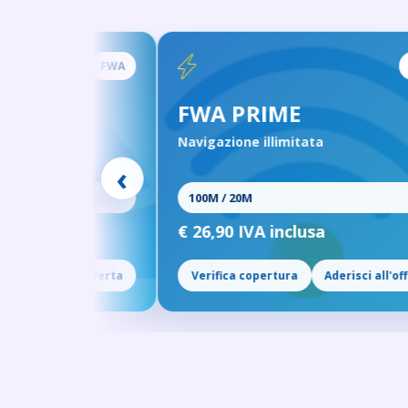
FWA
FWA
FWA PRIME
Navigazione illimitata
‹
100M / 20M
€ 26,90 IVA inclusa
ll'offerta
Verifica copertura
Aderisci all'offerta