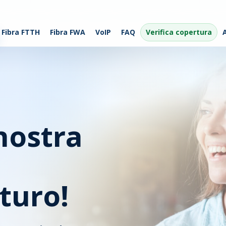
Fibra FTTH
Fibra FWA
VoIP
FAQ
Verifica copertura
nostra
uturo!