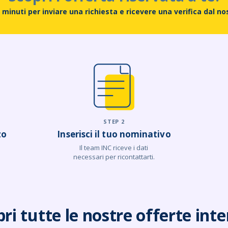
minuti per inviare una richiesta e ricevere una verifica dal n
STEP 2
zo
Inserisci il tuo nominativo
Il team INC riceve i dati
necessari per ricontattarti.
ri tutte le nostre offerte int