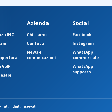
Azienda
Social
nza INC
Chi siamo
Facebook
iani
Contatti
Instagram
News e
WhatsApp
copertura
comunicazioni
commerciale
a VoIP
WhatsApp
supporto
lesale
utti i diritti riservati